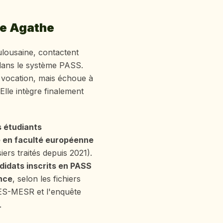
le Agathe
ulousaine, contactent
 dans le système PASS.
la vocation, mais échoue à
Elle intègre finalement
 étudiants
 en faculté européenne
ers traités depuis 2021).
didats inscrits en PASS
nce
, selon les fichiers
ES-MESR et l'enquête
.