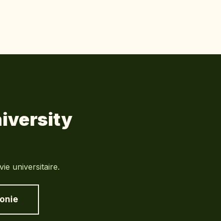
iversity
e universitaire.
tonie