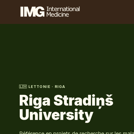
🇱🇻
LETTONIE
·
RIGA
Riga Stradiņš
University
Référence en projets de recherche sur les mala