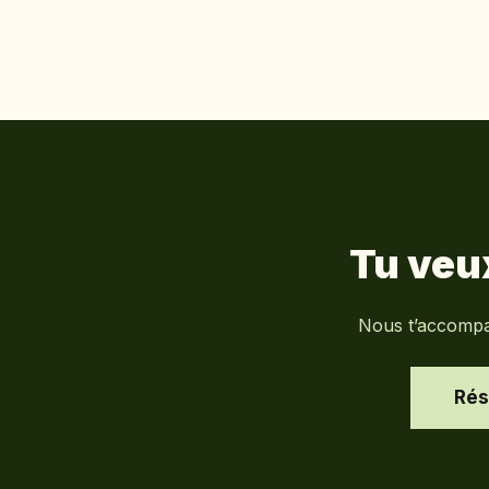
Tu veu
Nous t’accompag
Rés