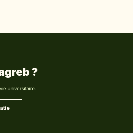
Zagreb
?
e universitaire.
atie